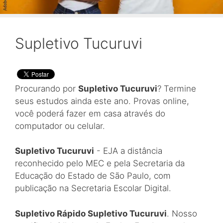
Supletivo Tucuruvi
Procurando por
Supletivo Tucuruvi
? Termine
seus estudos ainda este ano. Provas online,
você poderá fazer em casa através do
computador ou celular.
Supletivo Tucuruvi
- EJA a distância
reconhecido pelo MEC e pela Secretaria da
Educação do Estado de São Paulo, com
publicação na Secretaria Escolar Digital.
Supletivo Rápido Supletivo Tucuruvi
. Nosso