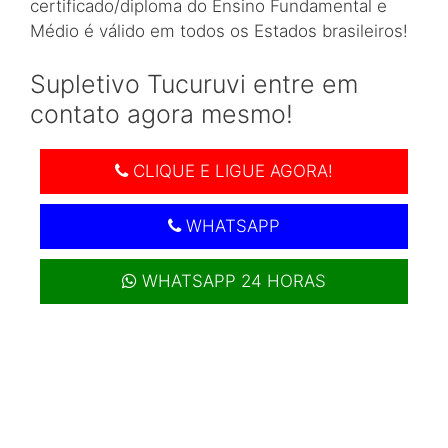
certificado/diploma do Ensino Fundamental e
Médio é válido em todos os Estados brasileiros!
Supletivo Tucuruvi entre em
contato agora mesmo!
CLIQUE E LIGUE AGORA!
WHATSAPP
WHATSAPP 24 HORAS