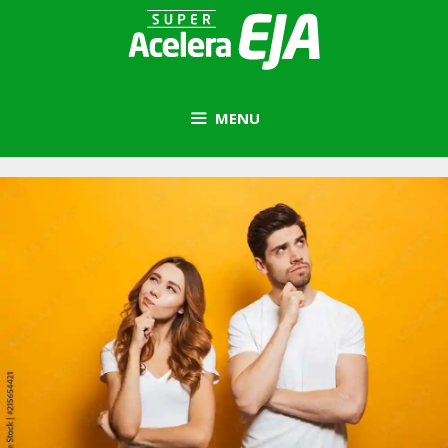
Pular
Termine seus estudos
Faça Sua Matrícula!
para
em apenas 60 dias
o
conteúdo
MENU