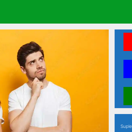
ine seus estudos em apenas 60 dias
Suple