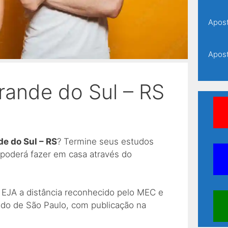
Apost
Apost
rande do Sul – RS
Apost
Apost
de do Sul – RS
? Termine seus estudos
Apost
 poderá fazer em casa através do
Apost
 EJA a distância reconhecido pelo MEC e
ado de São Paulo, com publicação na
Apost