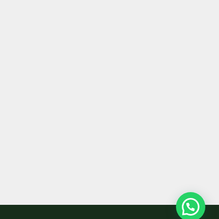
ar apostila supletivo ensino fundamental
ar apostila supletivo ensino médio
ato
 corretor de imóveis
 corretor de imóveis à distância
 corretor de imóveis CRECI
 corretor de imóveis EAD