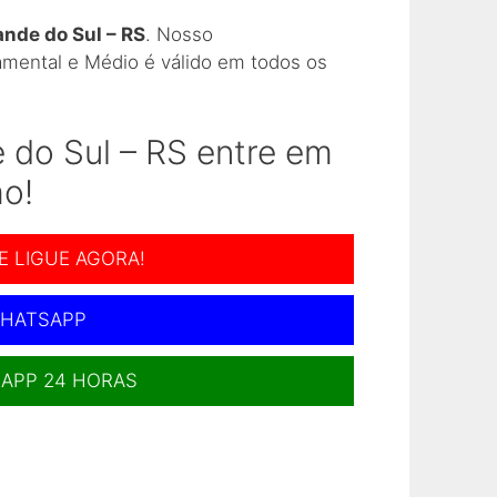
ande do Sul – RS
. Nosso
Colég
amental e Médio é válido em todos os
Como 
 do Sul – RS entre em
Como 
o!
Como 
E LIGUE AGORA!
HATSAPP
Como 
APP 24 HORAS
Como 
Como 