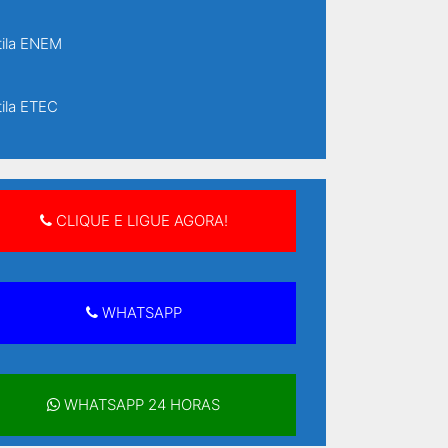
ila ENEM
ila ETEC
ila ETEC Senai
CLIQUE E LIGUE AGORA!
ila supletivo
ila supletivo ensino fundamental
WHATSAPP
ila supletivo ensino médio
WHATSAPP 24 HORAS
ilas Supletivo Rápido