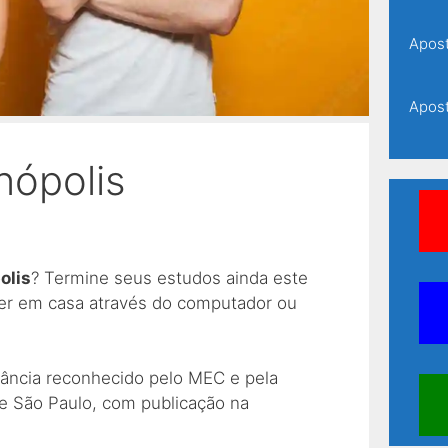
Apost
Apost
nópolis
Apost
Apost
olis
? Termine seus estudos ainda este
Apost
zer em casa através do computador ou
Apost
tância reconhecido pelo MEC e pela
e São Paulo, com publicação na
Apost