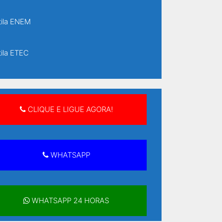
ila ENEM
ila ETEC
ila ETEC Senai
CLIQUE E LIGUE AGORA!
ila supletivo
ila supletivo ensino fundamental
WHATSAPP
ila supletivo ensino médio
WHATSAPP 24 HORAS
ilas Supletivo Rápido