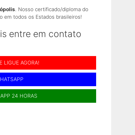
ópolis
. Nosso certificado/diploma do
Colég
o em todos os Estados brasileiros!
Como 
is entre em contato
Como 
E LIGUE AGORA!
Como 
HATSAPP
Como 
APP 24 HORAS
Como 
Como 