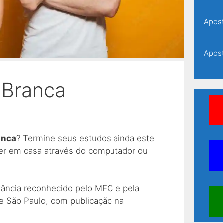
Apost
Apost
 Branca
Apost
Apost
anca
? Termine seus estudos ainda este
Apost
zer em casa através do computador ou
Apost
tância reconhecido pelo MEC e pela
e São Paulo, com publicação na
Apost