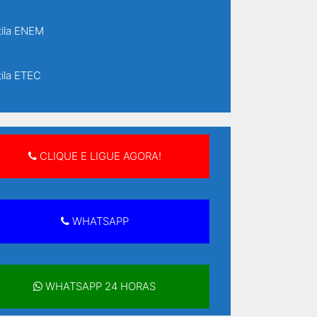
ila ENEM
ila ETEC
ila ETEC Senai
CLIQUE E LIGUE AGORA!
ila supletivo
ila supletivo ensino fundamental
WHATSAPP
ila supletivo ensino médio
WHATSAPP 24 HORAS
ilas Supletivo Rápido