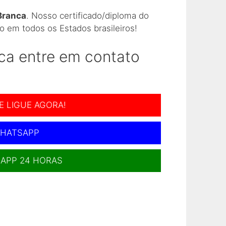
Branca
. Nosso certificado/diploma do
Colég
o em todos os Estados brasileiros!
Como 
ca entre em contato
Como 
E LIGUE AGORA!
Como 
HATSAPP
Como 
APP 24 HORAS
Como 
Como 