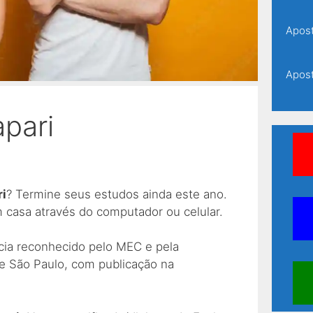
Apost
Apost
apari
Apost
Apost
ri
? Termine seus estudos ainda este ano.
Apost
m casa através do computador ou celular.
cia reconhecido pelo MEC e pela
Apost
e São Paulo, com publicação na
Apost