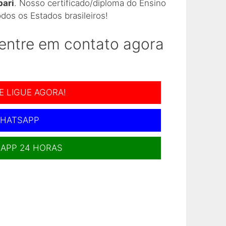
pari
. Nosso certificado/diploma do Ensino
dos os Estados brasileiros!
Colég
 entre em contato agora
Como 
Como 
E LIGUE AGORA!
Como 
HATSAPP
Como 
APP 24 HORAS
Como 
Como 