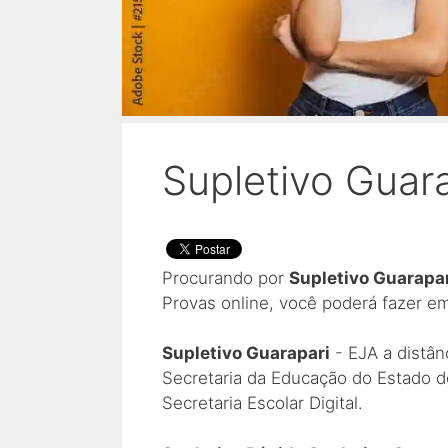
Supletivo Guar
Procurando por
Supletivo Guarapa
Provas online, você poderá fazer e
Supletivo Guarapari
- EJA a distân
Secretaria da Educação do Estado d
Secretaria Escolar Digital.