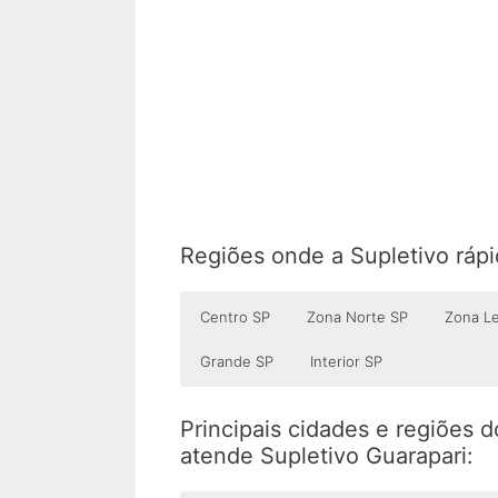
Regiões onde a Supletivo rápi
Centro SP
Zona Norte SP
Zona L
Grande SP
Interior SP
Supletivo Guarapari São Paulo
Supletivo Guarapari Santana
Supletivo Guarapari Brás
Supletivo Guarapari Vila Mariana
Supletivo Guarapari Lapa
Supletivo Guarapari Osasco
Supletivo Guarapari Americana
Supletiv
Supletiv
Suple
Suple
Sup
Su
S
Efigênia
Guilherme
Belém
Guarapari Paraíso
Branca
Barueri
Andradina
Supletivo Guarapari Pari
Supletivo Guarapari Alto da
Supletivo Guarapari Santan
Supletivo Guarapari Repúb
Supletivo Guarapari Ara
Supletivo Guarapari JD 
Supletivo Guarap
Su
Principais cidades e regiões d
Guarapari Bom Retiro
Catumbi
Supletivo Guarapari PQ Novo Mund
Supletivo Guarapari Planalto Paulsta
Supletivo Guarapari Pompéia
Supletivo Guarapari Jandira
Supletivo Guarapari Araras
Supletivo Guarapari PQ S
Supletivo Gu
Suplet
Suplet
Supl
atende Supletivo Guarapari:
Guarapari Tucuruvi
Guarapari Alto da Mooca
Guarapari JD. Glória
Pirituba
Grande Paulista
Supletivo Guarapari Ponte Pequena
Supletivo Guarapari Atibaia
Supletivo Guarapari VL. Ja
Supletivo Guarapar
Supletivo Guara
Supletivo Guar
Supletivo
Suplet
Guarapari Santa Cecília
Rosa
Barretos
Supletivo Guarapari VL Medeiros
Supletivo Guarapari VL. Mercês
Supletivo Guarapari Perus
Supletivo Guarapari Itapecirica da S
Supletivo Guarapari Quarta P
Supletivo Guarapari Barue
Supletivo 
Supleti
Su