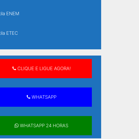
ila ENEM
ila ETEC
ila ETEC Senai
CLIQUE E LIGUE AGORA!
ila supletivo
ila supletivo ensino fundamental
WHATSAPP
ila supletivo ensino médio
WHATSAPP 24 HORAS
ilas Supletivo Rápido