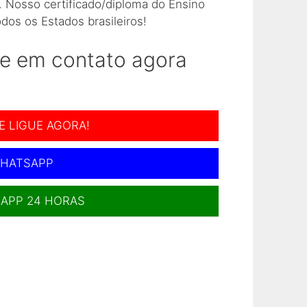
. Nosso certificado/diploma do Ensino
dos os Estados brasileiros!
Colég
tre em contato agora
Como 
Como 
E LIGUE AGORA!
Como 
HATSAPP
Como 
APP 24 HORAS
Como 
Como 