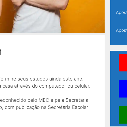
Apost
Apost
m
Apost
Apost
Termine seus estudos ainda este ano.
Apost
m casa através do computador ou celular.
reconhecido pelo MEC e pela Secretaria
Apost
, com publicação na Secretaria Escolar
Apost