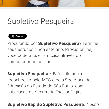
Supletivo Pesqueira
Procurando por
Supletivo Pesqueira
? Termine
seus estudos ainda este ano. Provas online,
você poderá fazer em casa através do
computador ou celular.
Supletivo Pesqueira
- EJA a distância
reconhecido pelo MEC e pela Secretaria da
Educação do Estado de São Paulo, com
publicação na Secretaria Escolar Digital.
Supletivo Rápido Supletivo Pesqueira
. Nosso