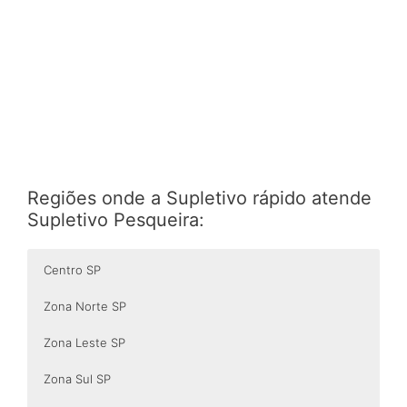
Regiões onde a Supletivo rápido atende
Supletivo Pesqueira:
Centro SP
Zona Norte SP
Zona Leste SP
Zona Sul SP