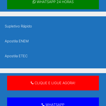
WHATSAPP 24 HORAS
Supletivo Pesqueira Sumaré
Supletivo
Supletivo Pesqueira Itamaraju
Supletivo
Pesqueira Suzano
Supletivo Pesqueira Taboão
Pesqueira Itaberaba
Supletivo Pesqueira Cruz
Da Serra
Supletivo Pesqueira Tatuí
Supletivo
das Almas
Supletivo Pesqueira Ipirá
Supletivo
Pesqueira Taubate
Supletivo Pesqueira Tupã
Pesqueira Santo Amaro
Supletivo Pesqueira
Supletivo Pesqueira Valinhos
Supletivo
Euclides da Cunha
Pesqueira Várzea Paulista
Supletivo Pesqueira
Supletivo Rápido
Votorantin
Supletivo Pesqueira Votuporanga I
Supletivo Pesqueira preço
Supletivo Pesqueira
valor
onde encontrar Supletivo Pesqueira
Apostila ENEM
Supletivo Pesqueira onde encontrar
Apostila ETEC
Apostila ETEC Senai
CLIQUE E LIGUE AGORA!
Apostila supletivo
Apostila supletivo ensino fundamental
WHATSAPP