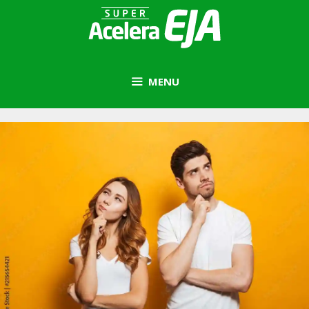
Pular
Termine seus estudos
Faça Sua Matrícula!
para
em apenas 60 dias
o
conteúdo
MENU