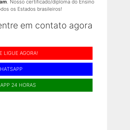
iam
. Nosso certificado/diploma do Ensino
dos os Estados brasileiros!
Colég
 entre em contato agora
Como 
Como 
E LIGUE AGORA!
Como 
HATSAPP
Como 
APP 24 HORAS
Como 
Como 