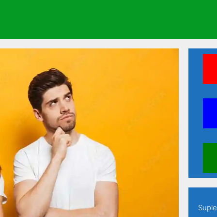
ine seus estudos em apenas 60 dias
Suple