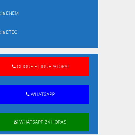
ila ENEM
ila ETEC
ila ETEC Senai
CLIQUE E LIGUE AGORA!
ila supletivo
ila supletivo ensino fundamental
WHATSAPP
ila supletivo ensino médio
WHATSAPP 24 HORAS
ilas Supletivo Rápido