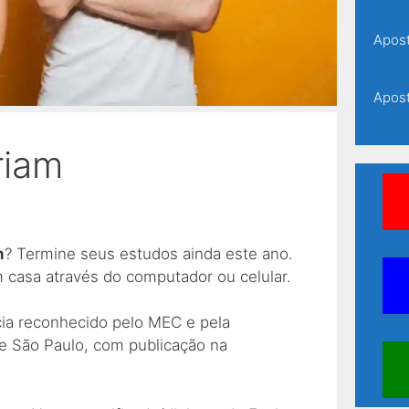
Apost
Apost
riam
Apost
Apost
m
? Termine seus estudos ainda este ano.
Apost
m casa através do computador ou celular.
cia reconhecido pelo MEC e pela
Apost
e São Paulo, com publicação na
Apost