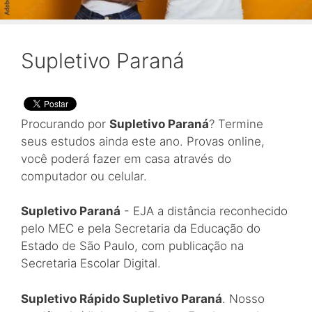
Supletivo Paraná
Procurando por
Supletivo Paraná
? Termine
seus estudos ainda este ano. Provas online,
você poderá fazer em casa através do
computador ou celular.
Supletivo Paraná
- EJA a distância reconhecido
pelo MEC e pela Secretaria da Educação do
Estado de São Paulo, com publicação na
Secretaria Escolar Digital.
Supletivo Rápido Supletivo Paraná
. Nosso