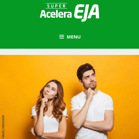
Pular
Termine seus estudos
Faça Sua Matrícula!
para
em apenas 60 dias
o
conteúdo
MENU