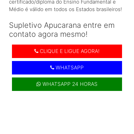
certificado/diploma do Ensino Fundamental e
Médio é válido em todos os Estados brasileiros!
Supletivo Apucarana entre em
contato agora mesmo!
CLIQUE E LIGUE AGORA!
WHATSAPP
WHATSAPP 24 HORAS