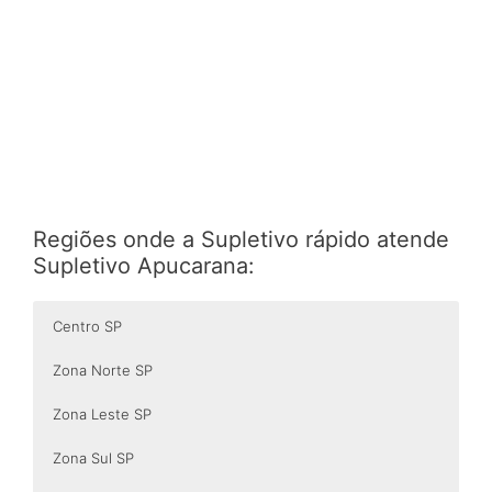
Regiões onde a Supletivo rápido atende
Supletivo Apucarana:
Centro SP
Zona Norte SP
Zona Leste SP
Zona Sul SP