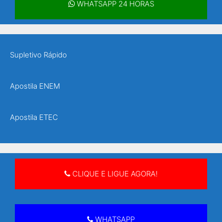
WHATSAPP 24 HORAS
Supletivo Apucarana Sertazinho
Supletivo
Apucarana Conceição do Coité
Supletivo
Apucarana Sorocaba
Supletivo Apucarana
Apucarana Itamaraju
Supletivo Apucarana
Sumaré
Supletivo Apucarana Suzano
Supletivo
Itaberaba
Supletivo Apucarana Cruz das Almas
Apucarana Taboão Da Serra
Supletivo
Supletivo Apucarana Ipirá
Supletivo Apucarana
Apucarana Tatuí
Supletivo Apucarana Taubate
Santo Amaro
Supletivo Apucarana Euclides da
Supletivo Apucarana Tupã
Supletivo Apucarana
Cunha
Supletivo Rápido
Valinhos
Supletivo Apucarana Várzea Paulista
Supletivo Apucarana Votorantin
Supletivo
Apucarana Votuporanga I
Supletivo Apucarana
Apostila ENEM
preço
Supletivo Apucarana valor
onde
encontrar Supletivo Apucarana
Supletivo
Apucarana onde encontrar
Apostila ETEC
Apostila ETEC Senai
CLIQUE E LIGUE AGORA!
Apostila supletivo
Apostila supletivo ensino fundamental
WHATSAPP